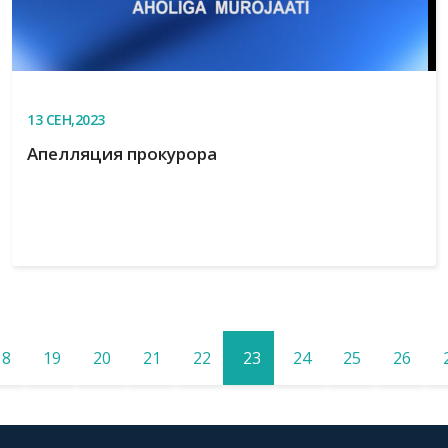
13
СЕН,2023
Апелляция прокурора
18
19
20
21
22
23
24
25
26