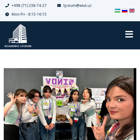
+998 (71) 238-74-27
lyceum@wiut.uz
Выберите я
Mon-Fri - 8:15-16:15