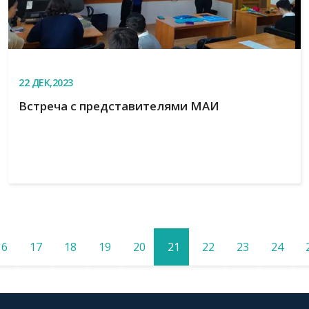
22
ДЕК,2023
Встреча с представителями МАИ
16
17
18
19
20
21
22
23
24