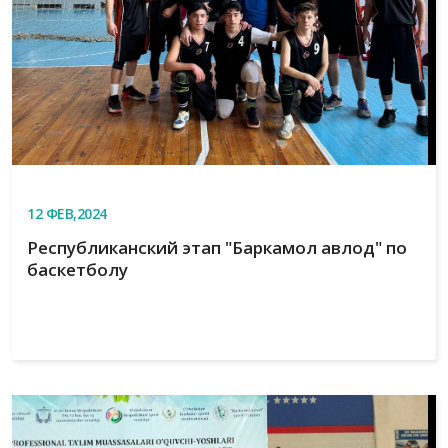
12
ФЕВ,2024
Республиканский этап "Баркамол авлод" по
баскетболу