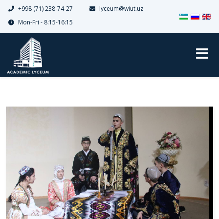
+998 (71) 238-74-27
lyceum@wiut.uz
Выберите я
Mon-Fri - 8:15-16:15