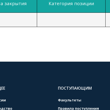
а закрытия
Категория позиции
ЦЕЕ
ПОСТУПАЮЩИМ
сии
Факультеты
одство
Правила поступления