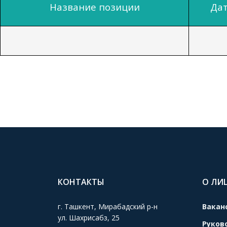
Название позиции
Дат
КОНТАКТЫ
О ЛИ
г. Ташкент, Мирабадский р-н
Вакан
ул. Шахрисабз, 25
Руков