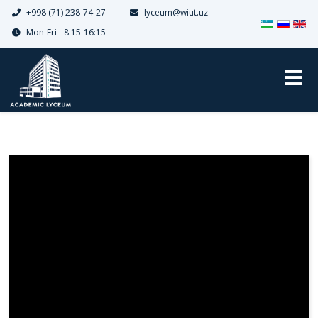
+998 (71) 238-74-27
lyceum@wiut.uz
Выберите я
Mon-Fri - 8:15-16:15