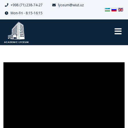
+998 (71) 238-74-27
lyceum@wiut.uz
Выберите я
Mon-Fri - 8:15-16:15