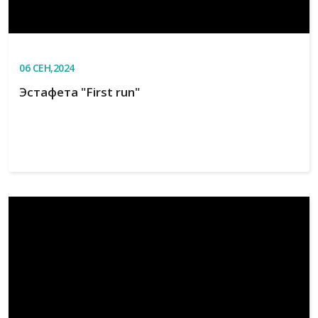
06
СЕН,2024
Эстафета "First run"