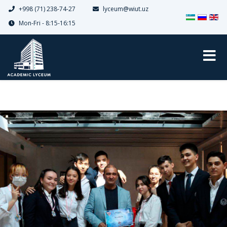
+998 (71) 238-74-27
lyceum@wiut.uz
Выберите я
Mon-Fri - 8:15-16:15